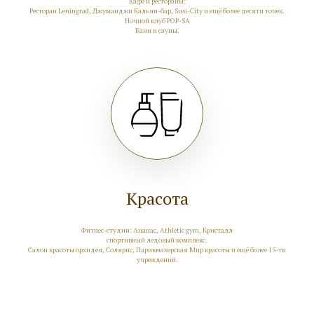
Кафе и рестораны:
Ресторан Leningrad, Джуманджи Кальян-бар, Susi-City и ещё более десяти точек.
Ночной клуб POP-SA
Бани и сауны.
Красота
Фитнес-студии: Ананас, Athletic gym, Кристалл
спортивный ледовый комплекс.
Салон красоты орхидея, Солярис, Парикмахерская Мир красоты и ещё более 15-ти
учреждений.