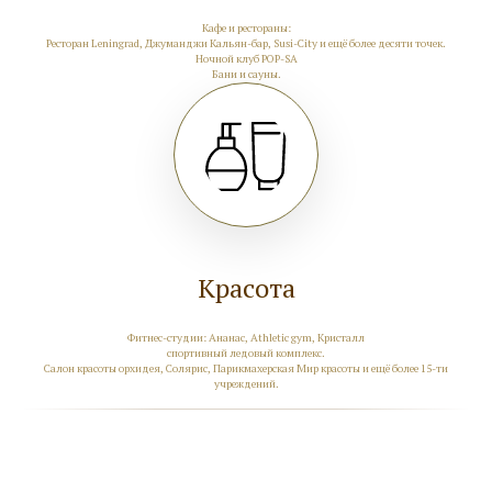
Кафе и рестораны:
Ресторан Leningrad, Джуманджи Кальян-бар, Susi-City и ещё более десяти точек.
Ночной клуб POP-SA
Бани и сауны.
Красота
Фитнес-студии: Ананас, Athletic gym, Кристалл
спортивный ледовый комплекс.
Салон красоты орхидея, Солярис, Парикмахерская Мир красоты и ещё более 15-ти
учреждений.